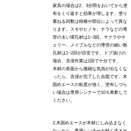
家具の場合は2、3分間をおいてから塗
布をくり返すと効果が増します。塗り
重ねる回数は樹種や部位によって異な
ります。スギやヒノキ、ナラなどの導
管の太い環孔材は1~3回、サクラやチ
ェリー、メイプルなどの導管の細い散
孔材は1~2回が目安です。ドブ漬けの
場合、含浸作業は1回で十分です。
木材の表面から微細な気泡が出なくな
ったら、含浸が完了した合図です。木
固めエースの粘度が強く、塗布しづら
い場合は専用シンナーで10％希釈して
ください。
2.木固めエースが木材にしみ込まなく
なったら、専用シンナーを軽く含ませ