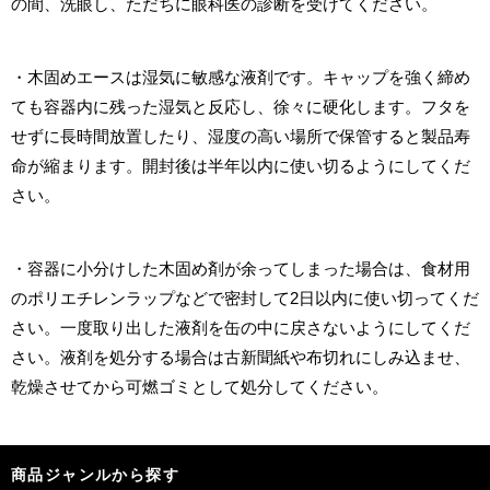
の間、洗眼し、ただちに眼科医の診断を受けてください。
・木固めエースは湿気に敏感な液剤です。キャップを強く締め
ても容器内に残った湿気と反応し、徐々に硬化します。フタを
せずに長時間放置したり、湿度の高い場所で保管すると製品寿
命が縮まります。開封後は半年以内に使い切るようにしてくだ
さい。
・容器に小分けした木固め剤が余ってしまった場合は、食材用
のポリエチレンラップなどで密封して2日以内に使い切ってくだ
さい。一度取り出した液剤を缶の中に戻さないようにしてくだ
さい。液剤を処分する場合は古新聞紙や布切れにしみ込ませ、
乾燥させてから可燃ゴミとして処分してください。
商品ジャンルから探す