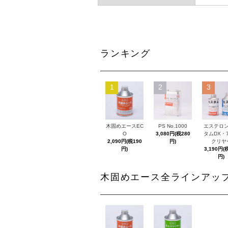
ランキング
1
2
3
木固めエースEC
PS No.1000
エステロ
O
3,080円(税280
タムDX・
2,090円(税190
円)
クリヤ
円)
3,190円(
円)
木固めエース全ラインアッ