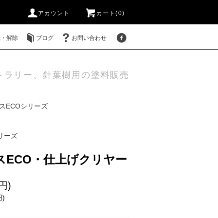
アカウント
カート(0)
録・解除
ブログ
お問い合わせ
トラリー、針葉樹用の塗料販売
スECOシリーズ
リーズ
スECO・仕上げクリヤー
円)
円)