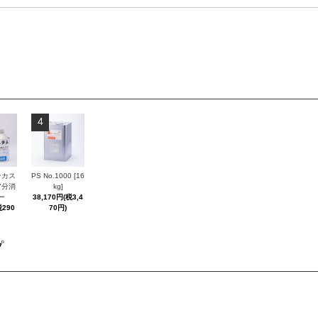
4
ンカス
PS No.1000 [16
7分消
kg]
ー
38,170円(税3,4
税290
70円)
プ