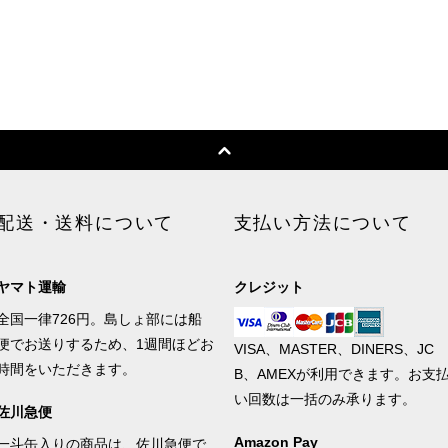
配送・送料について
支払い方法について
ヤマト運輸
クレジット
全国一律726円。島しょ部には船
便でお送りするため、1週間ほどお
VISA、MASTER、DINERS、JC
時間をいただきます。
B、AMEXが利用できます。お支
い回数は一括のみ承ります。
佐川急便
Amazon Pay
一斗缶入りの商品は、佐川急便で