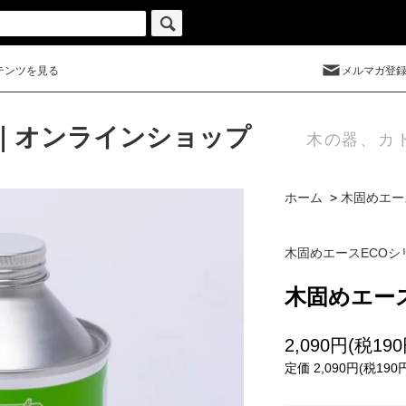
テンツを見る
メルマガ登
｜オンラインショップ
木の器、カ
ホーム
>
木固めエー
木固めエースECOシ
木固めエー
2,090円(税190
定価 2,090円(税190