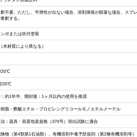
希釈不要。ただし、平滑性が出ない場合、溶剤揮発が顕著な場合、スプ
宜希釈する。
タンポまたは吹付塗装
米（木材質により異なる）
/20℃
/20℃
：約1年半、開封後：1ヶ月以内の使用を推奨
ン樹脂・酢酸エチル・プロピレングリコールモノエチルメーテル
法：器具・容器包装規格（370号）溶出試験に適合
険物（第4類第1石油類）、有機溶剤中毒予防規則（第2種有機溶剤等）