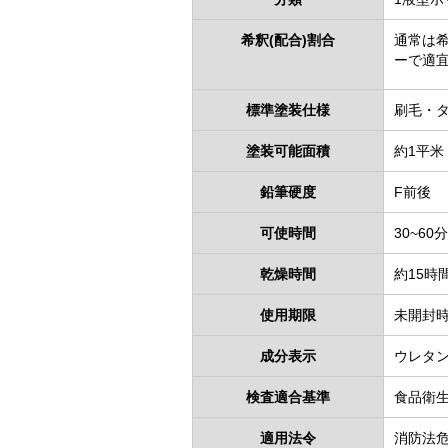
希釈(配合)割合
通常は
ーで適
標準塗装仕様
刷毛・
塗装可能面積
約1平
鉛筆硬度
F前後
可使時間
30~60分
乾燥時間
約15時間
使用期限
未開封時
成分表示
ウレタ
検査適合基準
食品衛生
適用法令
消防法危