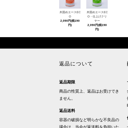
木固めエースEC
木固めエースEC
O
O・仕上げクリ
2,090円(税190
ヤー
円)
2,090円(税190
円)
返品について
返品期限
商品の性質上、返品はお受けでき
ません。
返品送料
容器の破損など明らかな不良品の
場合は、当会が返送料を負担いた